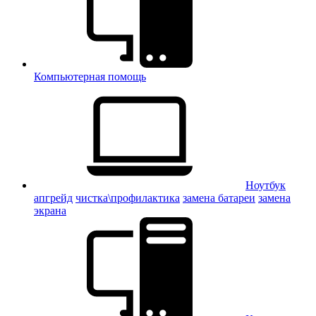
Компьютерная помощь
Ноутбук
апгрейд
чистка\профилактика
замена батареи
замена
экрана