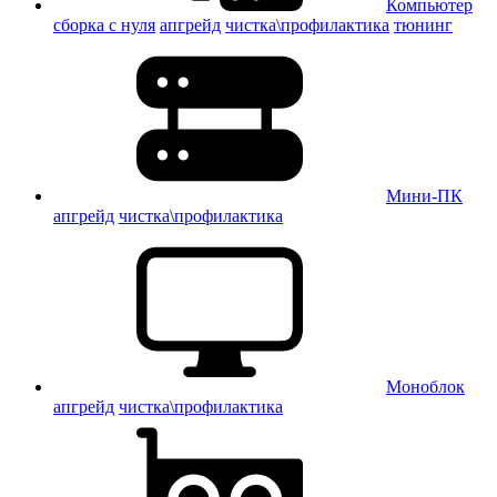
Компьютер
сборка с нуля
апгрейд
чистка\профилактика
тюнинг
Мини-ПК
апгрейд
чистка\профилактика
Моноблок
апгрейд
чистка\профилактика