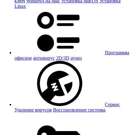
ключ
Windows на Mac
Установка MacOS
Установка
Linux
Программы
офисное
антивирус
2D/3D
аудио
Сервис
Удаление вирусов
Восстановление системы