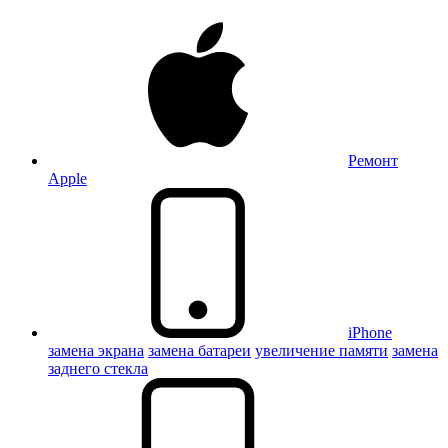
Ремонт
Apple
iPhone
замена экрана
замена батареи
увеличение памяти
замена
заднего стекла