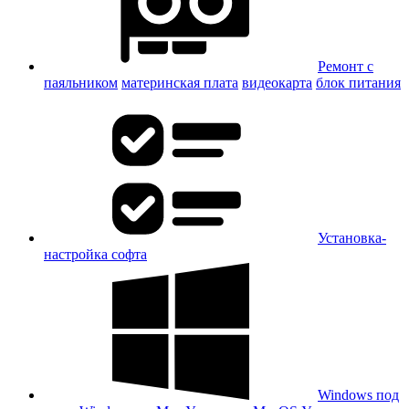
Ремонт с
паяльником
материнская плата
видеокарта
блок питания
Установка-
настройка софта
Windows под