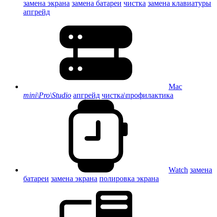
замена экрана
замена батареи
чистка
замена клавиатуры
апгрейд
Mac
mini\Pro\Studio
апгрейд
чистка\профилактика
Watch
замена
батареи
замена экрана
полировка экрана