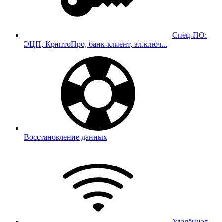
Спец-ПО:
ЭЦП, КриптоПро, банк-клиент, эл.ключ...
Восстановление данных
Удалённая