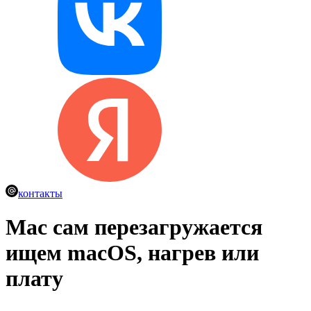
контакты
Mac сам перезагружается
ищем macOS, нагрев или
плату