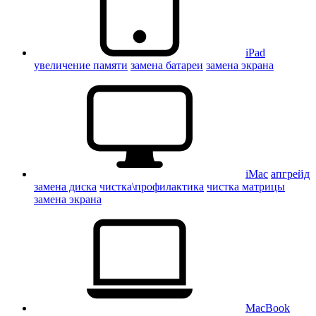
iPad
увеличение памяти
замена батареи
замена экрана
iMac
апгрейд
замена диска
чистка\профилактика
чистка матрицы
замена экрана
MacBook