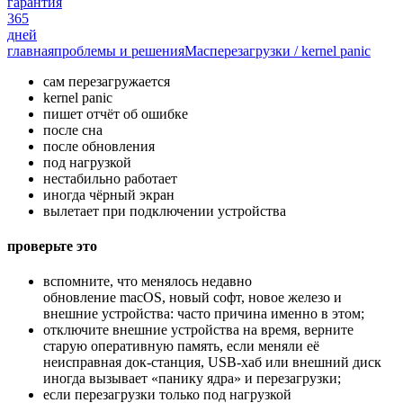
гарантия
365
дней
главная
проблемы и решения
Mac
перезагрузки / kernel panic
сам перезагружается
kernel panic
пишет отчёт об ошибке
после сна
после обновления
под нагрузкой
нестабильно работает
иногда чёрный экран
вылетает при подключении устройства
проверьте это
вспомните, что менялось недавно
обновление macOS, новый софт, новое железо и
внешние устройства: часто причина именно в этом;
отключите внешние устройства на время, верните
старую оперативную память, если меняли её
неисправная док-станция, USB-хаб или внешний диск
иногда вызывает «панику ядра» и перезагрузки;
если перезагрузки только под нагрузкой