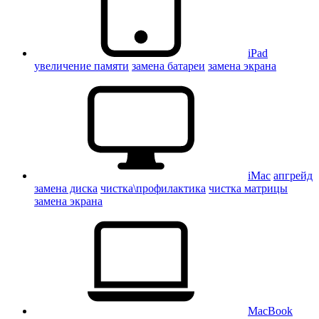
iPad
увеличение памяти
замена батареи
замена экрана
iMac
апгрейд
замена диска
чистка\профилактика
чистка матрицы
замена экрана
MacBook