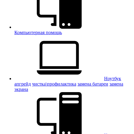
Компьютерная помощь
Ноутбук
апгрейд
чистка\профилактика
замена батареи
замена
экрана