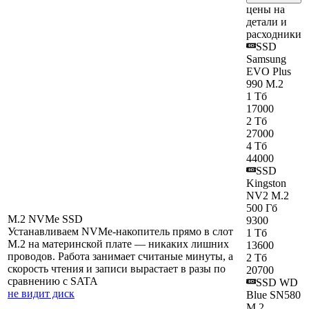
цены на
детали и
расходники
SSD
Samsung
EVO Plus
990 M.2
1 Тб
17000
2 Тб
27000
4 Тб
44000
SSD
Kingston
NV2 M.2
500 Гб
M.2 NVMe SSD
9300
Устанавливаем NVMe-накопитель прямо в слот
1 Тб
M.2 на материнской плате — никаких лишних
13600
проводов. Работа занимает считаные минуты, а
2 Тб
скорость чтения и записи вырастает в разы по
20700
сравнению с SATA
SSD WD
не видит диск
Blue SN580
M.2