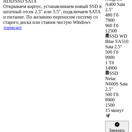
HDD/SSD SATA
A400 Sata
Открываем корпус, устанавливаем новый SSD в
2.5"
штатный отсек 2.5" или 3.5", подключаем SATA
480 Гб
и питание. По желанию переносим систему со
7900
старого диска или ставим чистую Windows
960 Гб
тормозит
12500
SSD WD
Blue SA510
Sata 2.5"
500 Гб
9900
1 Тб
14900
SSD
Netac
N600S Sata
2.5"
500 Гб
8900
1500
15 минут
Заказать