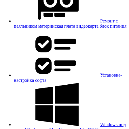
Ремонт с
паяльником
материнская плата
видеокарта
блок питания
Установка-
настройка софта
Windows под