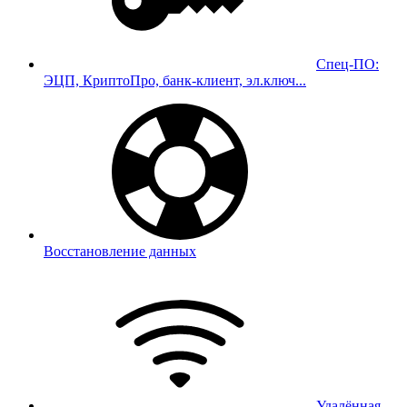
Спец-ПО:
ЭЦП, КриптоПро, банк-клиент, эл.ключ...
Восстановление данных
Удалённая