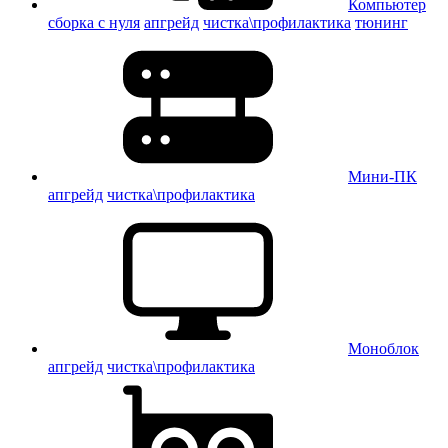
Компьютер
сборка с нуля
апгрейд
чистка\профилактика
тюнинг
Мини-ПК
апгрейд
чистка\профилактика
Моноблок
апгрейд
чистка\профилактика