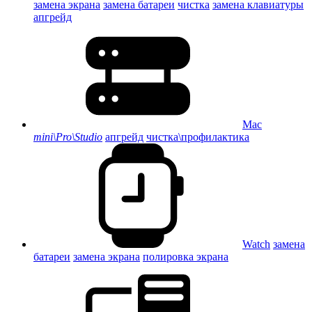
замена экрана
замена батареи
чистка
замена клавиатуры
апгрейд
Mac
mini\Pro\Studio
апгрейд
чистка\профилактика
Watch
замена
батареи
замена экрана
полировка экрана