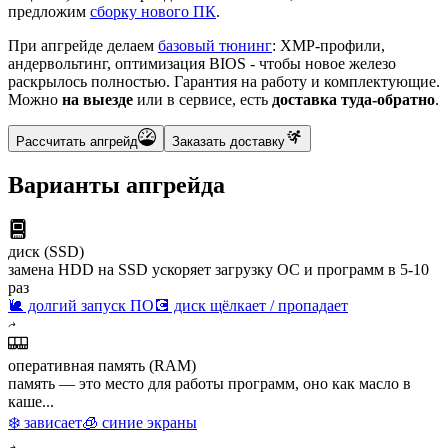
предложим
сборку нового ПК
.
При апгрейде делаем
базовый тюнинг
: XMP-профили,
андервольтинг, оптимизация BIOS - чтобы новое железо
раскрылось полностью. Гарантия на работу и комплектующие.
Можно
на выезде
или в сервисе, есть
доставка туда-обратно
.
Рассчитать апгрейд
Заказать доставку
Варианты апгрейда
диск (SSD)
замена HDD на SSD ускоряет загрузку ОС и программ в 5-10
раз
🐌 долгий запуск ПО
💽 диск щёлкает / пропадает
оперативная память (RAM)
память — это место для работы программ, оно как масло в
каше...
❄️ зависает
🧊 синие экраны