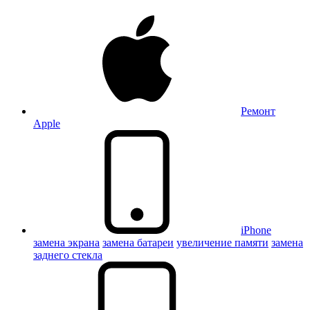
Ремонт
Apple
iPhone
замена экрана
замена батареи
увеличение памяти
замена
заднего стекла