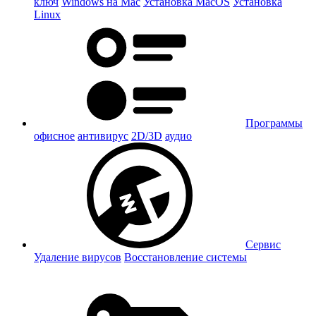
ключ
Windows на Mac
Установка MacOS
Установка
Linux
Программы
офисное
антивирус
2D/3D
аудио
Сервис
Удаление вирусов
Восстановление системы