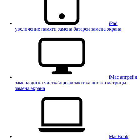
iPad
увеличение памяти
замена батареи
замена экрана
iMac
апгрейд
замена диска
чистка\профилактика
чистка матрицы
замена экрана
MacBook