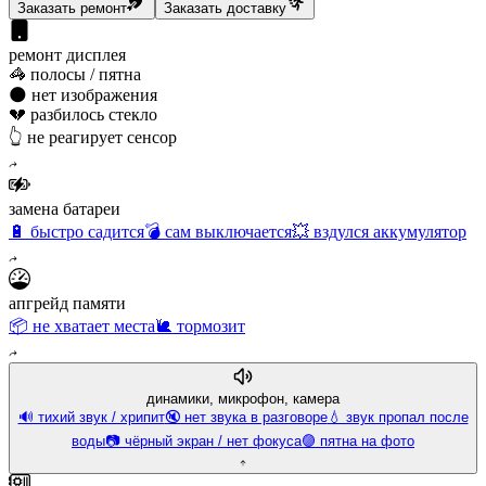
Заказать ремонт
Заказать доставку
ремонт дисплея
🦓 полосы / пятна
🌑 нет изображения
💔 разбилось стекло
👆 не реагирует сенсор
замена батареи
🔋 быстро садится
💣 сам выключается
💥 вздулся аккумулятор
апгрейд памяти
📦 не хватает места
🐌 тормозит
динамики, микрофон, камера
🔊 тихий звук / хрипит
🔇 нет звука в разговоре
💧 звук пропал после
воды
📷 чёрный экран / нет фокуса
🟣 пятна на фото