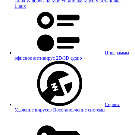
ключ
Windows на Mac
Установка MacOS
Установка
Linux
Программы
офисное
антивирус
2D/3D
аудио
Сервис
Удаление вирусов
Восстановление системы