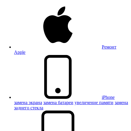
Ремонт
Apple
iPhone
замена экрана
замена батареи
увеличение памяти
замена
заднего стекла