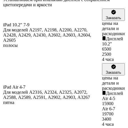
цветопередачи и яркости
Заказать
цены на
iPad 10.2" 7-9
детали и
Для моделей A2197, A2198, A2200, A2270,
расходники
A2428, A2429, A2430, A2602, A2603, A2604,
Дисплей
A2605
10.2"
полосы
6500
2500
4 часа
Заказать
цены на
детали и
iPad Air 4-7
расходники
Для моделей A2316, A2324, A2325, A2072,
Дисплей
A2588, A2589, A2591, A2902, A2903, A3267
Air 4-5
пятна
15900
Air 6-7
19700
3400
4 часа