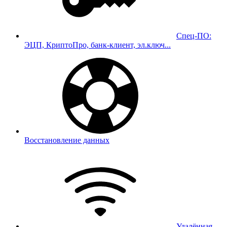
Спец-ПО:
ЭЦП, КриптоПро, банк-клиент, эл.ключ...
Восстановление данных
Удалённая