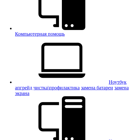
Компьютерная помощь
Ноутбук
апгрейд
чистка\профилактика
замена батареи
замена
экрана