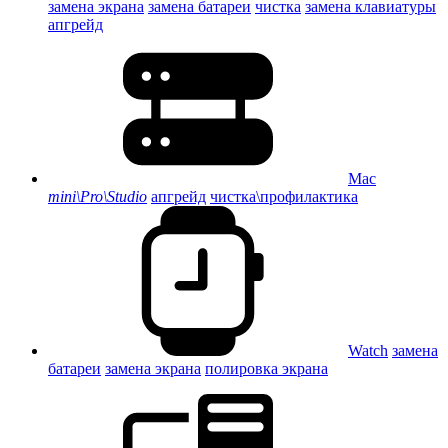
замена экрана
замена батареи
чистка
замена клавиатуры
апгрейд
Mac
mini\Pro\Studio
апгрейд
чистка\профилактика
Watch
замена
батареи
замена экрана
полировка экрана