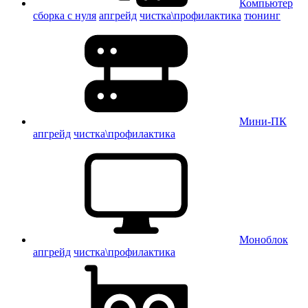
Компьютер
сборка с нуля
апгрейд
чистка\профилактика
тюнинг
Мини-ПК
апгрейд
чистка\профилактика
Моноблок
апгрейд
чистка\профилактика