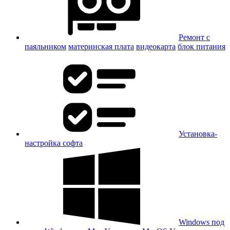
Ремонт с
паяльником
материнская плата
видеокарта
блок питания
Установка-
настройка софта
Windows под