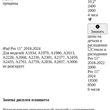
10.2"
трещины
2400
2000
4 часа
Заказать
цены на
детали и
расходники
iPad Pro 11" 2018-2024
Стекло и
Для моделей A1934, A1979, A1980, A2013,
расходники
A2228, A2068, A2230, A2301, A2377, A2459,
Pro 11"
A2435, A2761, A2759, A2836, A2837, A3006
2018-2022
не реагирует
2000
Pro 11"
2024
19500
8500
6 часов
Замена дисплея планшета
Устанавливаем оригинальный дисплей с сохранением