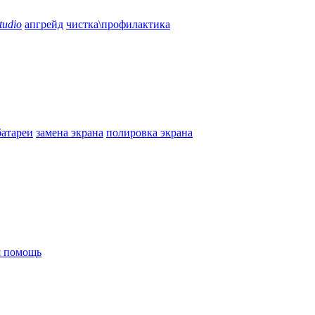
tudio
апгрейд
чистка\профилактика
батареи
замена экрана
полировка экрана
я помощь