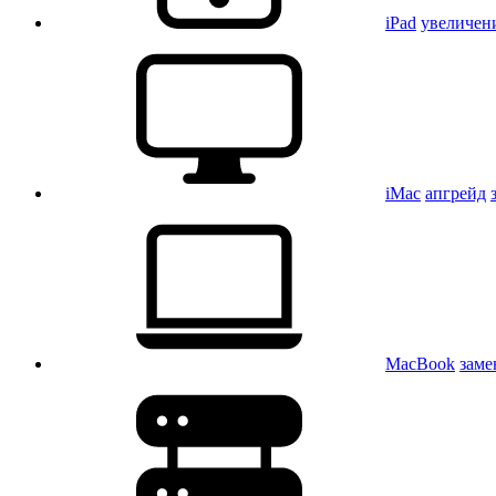
iPad
увеличен
iMac
апгрейд
MacBook
заме