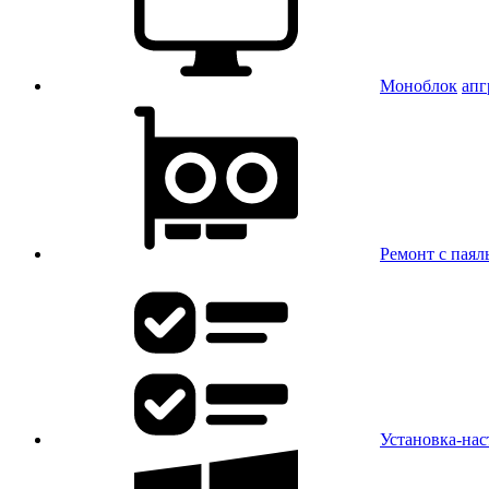
Моноблок
апг
Ремонт с паял
Установка-нас