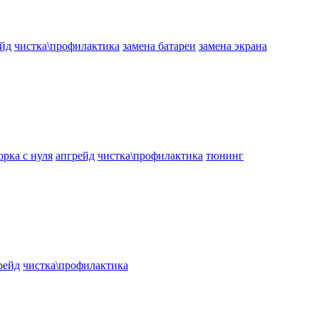
ейд
чистка\профилактика
замена батареи
замена экрана
орка с нуля
апгрейд
чистка\профилактика
тюнинг
рейд
чистка\профилактика