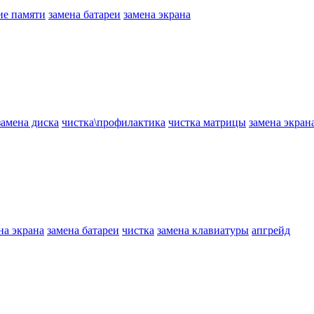
ие памяти
замена батареи
замена экрана
замена диска
чистка\профилактика
чистка матрицы
замена экран
на экрана
замена батареи
чистка
замена клавиатуры
апгрейд