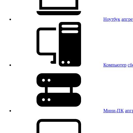
Ноутбук
апгр
Компьютер
сб
Мини-ПК
апг