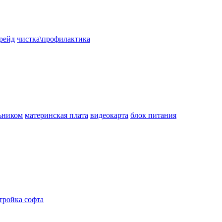
рейд
чистка\профилактика
ьником
материнская плата
видеокарта
блок питания
тройка софта