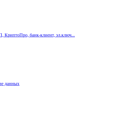
 КриптоПро, банк-клиент, эл.ключ...
ие данных