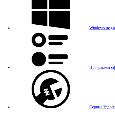
Windows под 
Программы
о
Сервис
Удале