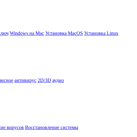
ключ
Windows на Mac
Установка MacOS
Установка Linux
фисное
антивирус
2D/3D
аудио
ние вирусов
Восстановление системы