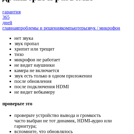
гарантия
365
дней
главная
проблемы и решения
компьютеры
звук / микрофон
нет звука
звук пропал
хрипит или трещит
тихо
микрофон не работает
не видит наушники
камера не включается
звук есть только в одном приложении
после обновления
после подключения HDMI
не видит вебкамеру
проверьте это
проверьте устройство вывода и громкость
часто выбран не тот динамик, HDMI-аудио или
гарнитура;
вспомните, что обновлялось