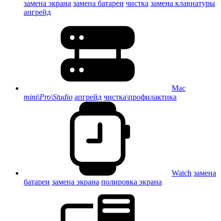
замена экрана
замена батареи
чистка
замена клавиатуры
апгрейд
Mac
mini\Pro\Studio
апгрейд
чистка\профилактика
Watch
замена
батареи
замена экрана
полировка экрана