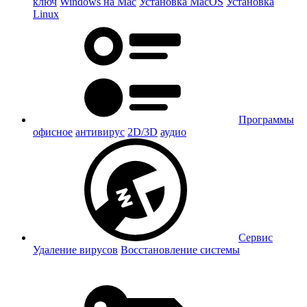
ключ
Windows на Mac
Установка MacOS
Установка
Linux
Программы
офисное
антивирус
2D/3D
аудио
Сервис
Удаление вирусов
Восстановление системы