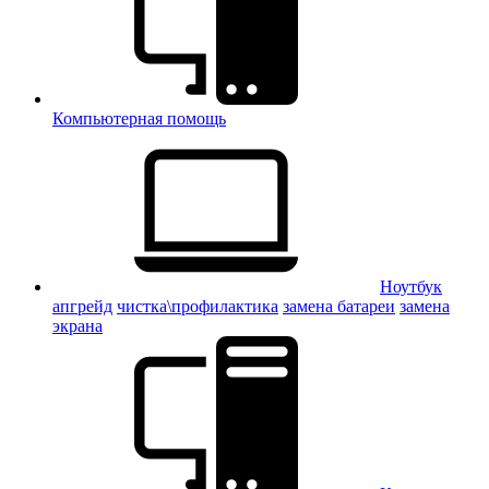
Компьютерная помощь
Ноутбук
апгрейд
чистка\профилактика
замена батареи
замена
экрана