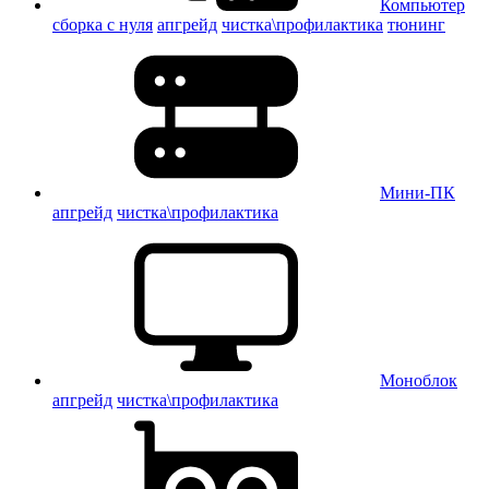
Компьютер
сборка с нуля
апгрейд
чистка\профилактика
тюнинг
Мини-ПК
апгрейд
чистка\профилактика
Моноблок
апгрейд
чистка\профилактика