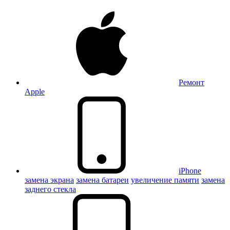
Ремонт
Apple
iPhone
замена экрана
замена батареи
увеличение памяти
замена
заднего стекла