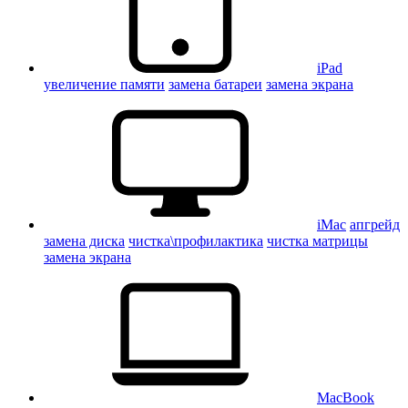
iPad
увеличение памяти
замена батареи
замена экрана
iMac
апгрейд
замена диска
чистка\профилактика
чистка матрицы
замена экрана
MacBook