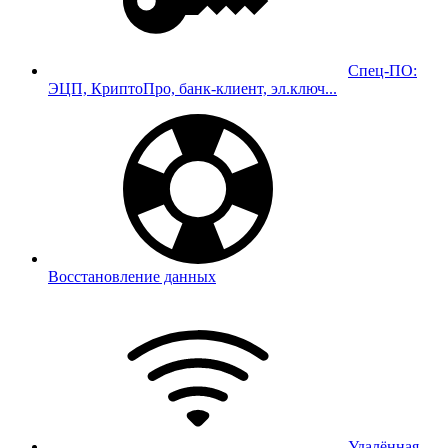
Спец-ПО:
ЭЦП, КриптоПро, банк-клиент, эл.ключ...
Восстановление данных
Удалённая