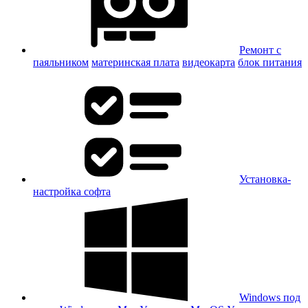
Ремонт с
паяльником
материнская плата
видеокарта
блок питания
Установка-
настройка софта
Windows под