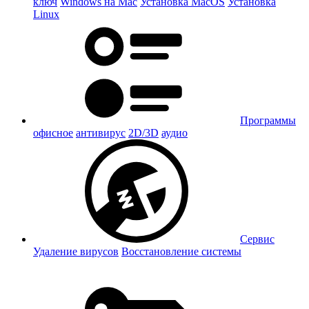
ключ
Windows на Mac
Установка MacOS
Установка
Linux
Программы
офисное
антивирус
2D/3D
аудио
Сервис
Удаление вирусов
Восстановление системы