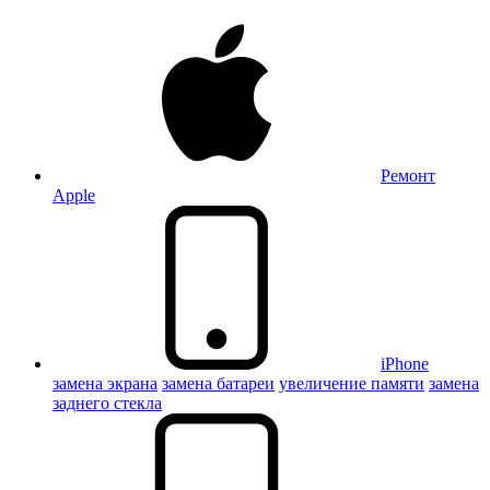
Ремонт
Apple
iPhone
замена экрана
замена батареи
увеличение памяти
замена
заднего стекла