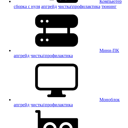
Компьютер
сборка с нуля
апгрейд
чистка\профилактика
тюнинг
Мини-ПК
апгрейд
чистка\профилактика
Моноблок
апгрейд
чистка\профилактика