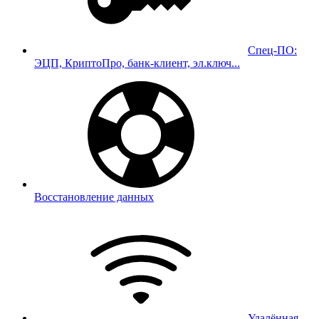
Спец-ПО:
ЭЦП, КриптоПро, банк-клиент, эл.ключ...
Восстановление данных
Удалённая