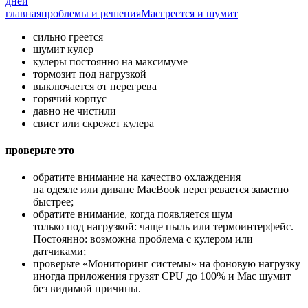
дней
главная
проблемы и решения
Mac
греется и шумит
сильно греется
шумит кулер
кулеры постоянно на максимуме
тормозит под нагрузкой
выключается от перегрева
горячий корпус
давно не чистили
свист или скрежет кулера
проверьте это
обратите внимание на качество охлаждения
на одеяле или диване MacBook перегревается заметно
быстрее;
обратите внимание, когда появляется шум
только под нагрузкой: чаще пыль или термоинтерфейс.
Постоянно: возможна проблема с кулером или
датчиками;
проверьте «Мониторинг системы» на фоновую нагрузку
иногда приложения грузят CPU до 100% и Mac шумит
без видимой причины.