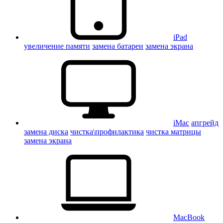
iPad
увеличение памяти
замена батареи
замена экрана
iMac
апгрейд
замена диска
чистка\профилактика
чистка матрицы
замена экрана
MacBook