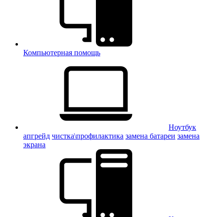
Компьютерная помощь
Ноутбук
апгрейд
чистка\профилактика
замена батареи
замена
экрана