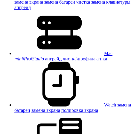
замена экрана
замена батареи
чистка
замена клавиатуры
апгрейд
Mac
mini\Pro\Studio
апгрейд
чистка\профилактика
Watch
замена
батареи
замена экрана
полировка экрана