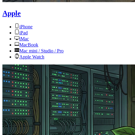
Apple
iPhone
iPad
iMac
MacBook
Mac mini / Studio / Pro
Apple Watch