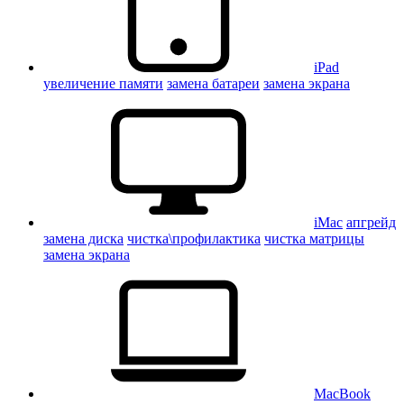
iPad
увеличение памяти
замена батареи
замена экрана
iMac
апгрейд
замена диска
чистка\профилактика
чистка матрицы
замена экрана
MacBook