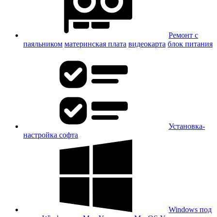
Ремонт с
паяльником
материнская плата
видеокарта
блок питания
Установка-
настройка софта
Windows под