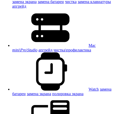
замена экрана
замена батареи
чистка
замена клавиатуры
апгрейд
Mac
mini\Pro\Studio
апгрейд
чистка\профилактика
Watch
замена
батареи
замена экрана
полировка экрана