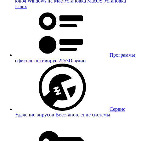
ключ
Windows на Mac
Установка MacOS
Установка
Linux
Программы
офисное
антивирус
2D/3D
аудио
Сервис
Удаление вирусов
Восстановление системы