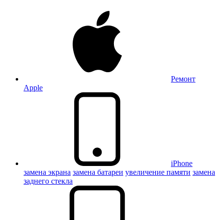
Ремонт
Apple
iPhone
замена экрана
замена батареи
увеличение памяти
замена
заднего стекла