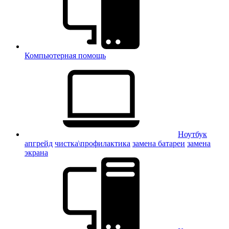
Компьютерная помощь
Ноутбук
апгрейд
чистка\профилактика
замена батареи
замена
экрана