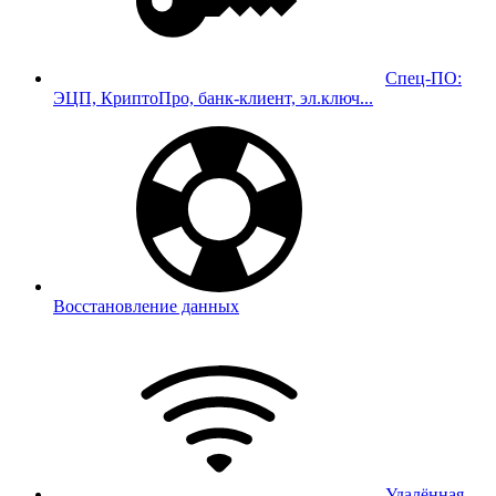
Спец-ПО:
ЭЦП, КриптоПро, банк-клиент, эл.ключ...
Восстановление данных
Удалённая