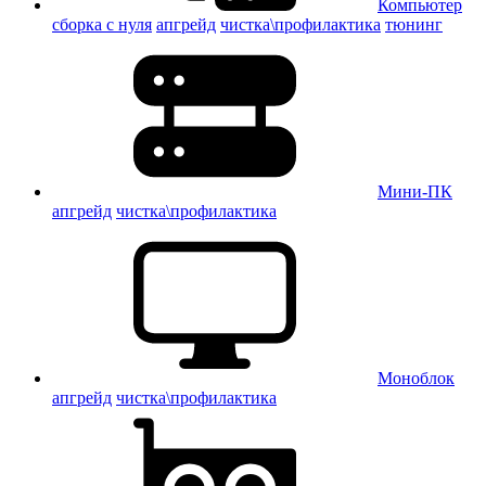
Компьютер
сборка с нуля
апгрейд
чистка\профилактика
тюнинг
Мини-ПК
апгрейд
чистка\профилактика
Моноблок
апгрейд
чистка\профилактика